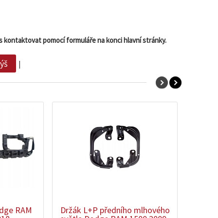
s kontaktovat pomocí formuláře na konci hlavní stránky.
výš
|
zobrazit
detail
odge RAM
Držák L+P předního mlhového