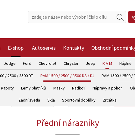
a
E-shop
Autoservis
Kontakty
Obchodní podmínk
Dodge
Ford
Chevrolet
Chrysler
Jeep
R A M
Náplně
0 / 2500 / 3500 DT
RAM 1500 / 2500 / 3500 DS / DJ
RAM 1500 / 2500 / 
Kapoty
Lemy blatníků
Masky
Nadkolí
Nápravy a pohon
Ole
Zadní světla
Skla
Sportovní doplňky
Zrcátka
vyhl
Přední nárazníky
zobrazit
zobrazit
detail
detail