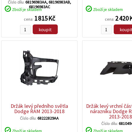
Číslo dílu:
68196983AA, 68196983AB,
68196983AC
Zboží je skladem
Zboží je skladem
1 815 Kč
2 420 
cena:
cena:
koupit
koupi
zobrazit
zobrazit
detail
detail
Držák levý předního světla
Držák levý vrchní čás
Dodge RAM 2013-2018
nárazníku Dodge 
2013-2018
Číslo dílu:
68222829AA
Číslo dílu:
681049
Zboží je skladem
Zboží je skladem