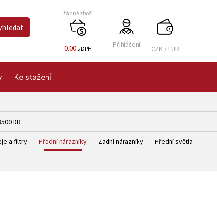
žádné zboží
Přihlášení
0.00
CZK
/
EUR
s DPH
y
Ke stažení
3500 DR
je a filtry
Přední nárazníky
Zadní nárazníky
Přední světla
edat
smazat
zobrazit
detail