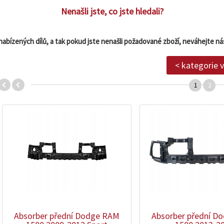
Nenašli jste, co jste hledali?
nabízených dílů, a tak pokud jste nenašli požadované zboží, neváhejte ná
< kategorie 
1
2
zobrazit
zobrazit
detail
detail
Absorber přední Dodge RAM
Absorber přední D