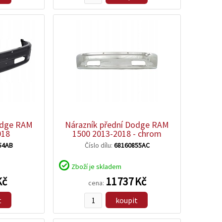
zobrazit
detail
odge RAM
Nárazník přední Dodge RAM
018
1500 2013-2018 - chrom
54AB
Číslo dílu:
68160855AC
Zboží je skladem
Kč
11 737 Kč
cena:
t
koupit