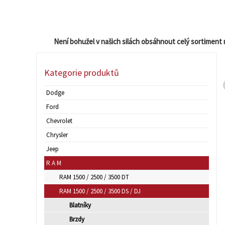
Není bohužel v našich silách obsáhnout celý sortiment 
Kategorie produktů
Dodge
Ford
Chevrolet
Chrysler
Jeep
R A M
RAM 1500 / 2500 / 3500 DT
RAM 1500 / 2500 / 3500 DS / DJ
Blatníky
Brzdy