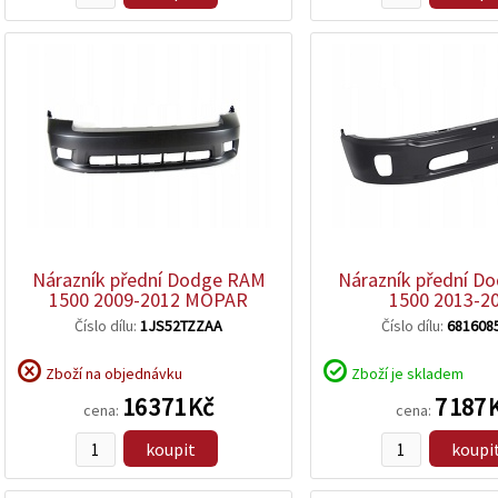
zobrazit
zobrazit
detail
detail
Nárazník přední Dodge RAM
Nárazník přední D
1500 2009-2012 MOPAR
1500 2013-2
Číslo dílu:
1JS52TZZAA
Číslo dílu:
681608
Zboží na objednávku
Zboží je skladem
16 371 Kč
7 187 
cena:
cena:
koupit
koupi