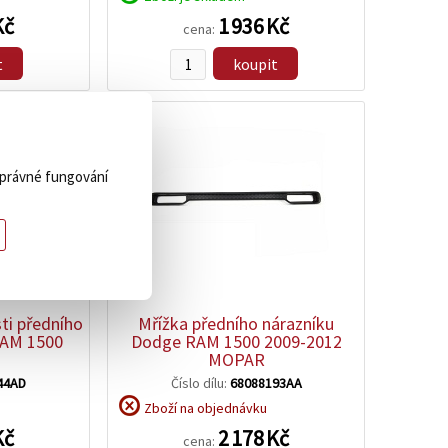
Kč
1 936 Kč
cena:
t
koupit
 správné fungování
zobrazit
detail
sti předního
Mřížka předního nárazníku
RAM 1500
Dodge RAM 1500 2009-2012
MOPAR
44AD
Číslo dílu:
68088193AA
Zboží na objednávku
Kč
2 178 Kč
cena: