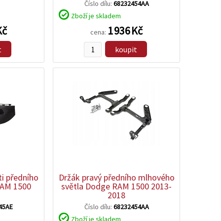
Číslo dílu:
68232454AA
Zboží je skladem
Kč
1 936 Kč
cena:
t
koupit
zobrazit
detail
ti předního
Držák pravý předního mlhového
RAM 1500
světla Dodge RAM 1500 2013-
2018
45AE
Číslo dílu:
68232454AA
Zboží je skladem