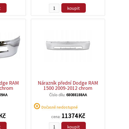
t
koupit
zobrazit
detail
odge RAM
Nárazník přední Dodge RAM
 chrom
1500 2009-2012 chrom
09AA
Číslo dílu:
68088188AA
Dočasně nedostupné
 Kč
11 374 Kč
cena:
t
koupit