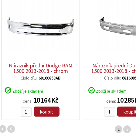
Nárazník přední Dodge RAM
Nárazník přední D
1500 2013-2018 - chrom
1500 2013-2018 - 
Číslo dílu:
68160853AB
Číslo dílu:
681608
Zboží je skladem
Zboží je skladem
10 164 Kč
10 285
cena:
cena:
koupit
koupi
1
2