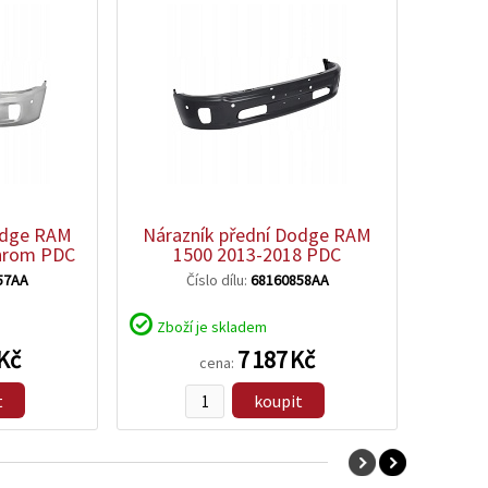
odge RAM
Nárazník přední Dodge RAM
chrom PDC
1500 2013-2018 PDC
57AA
Číslo dílu:
68160858AA
Zboží je skladem
 Kč
7 187 Kč
cena:
t
koupit