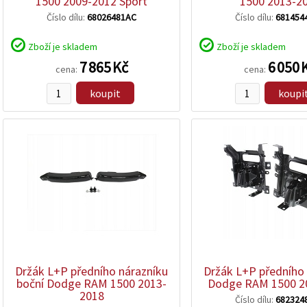
1500 2009-2012 Sport
1500 2013-2
Číslo dílu:
68026481AC
Číslo dílu:
681454
Zboží je skladem
Zboží je skladem
7 865 Kč
6 050 
cena:
cena:
koupit
koupi
zobrazit
zobrazit
detail
detail
Držák L+P předního nárazníku
Držák L+P předního
boční Dodge RAM 1500 2013-
Dodge RAM 1500 2
2018
Číslo dílu:
682324