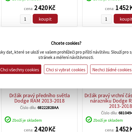
2 420 Kč
1 452 
cena:
cena:
koupit
koupi
Chcete cookies?
ky dat, které se uloží ve vašem prohlížeči pro příští návštěvu. Slouží pro
stránek a měření návštěvnosti.
Chci všechny cookies
Chci si vybrat cookies
Nechci žádné cookies
zobrazit
zobrazit
detail
detail
Držák pravý předního světla
Držák pravý vrchní čá
Dodge RAM 2013-2018
nárazníku Dodge 
2013-2018
Číslo dílu:
68222828AA
Číslo dílu:
681049
Zboží je skladem
Zboží je skladem
2 420 Kč
1 452 
cena:
cena: