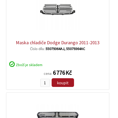
zobrazit
detail
Maska chladiče Dodge Durango 2011-2013
Číslo dílu:
55079364AJ, 55079364AC
Zboží je skladem
6 776 Kč
cena:
koupit