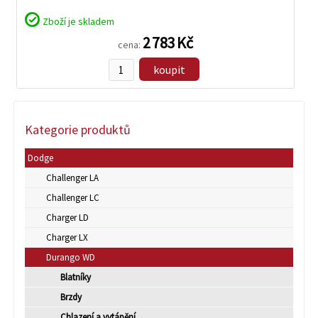
Zboží je skladem
2 783 Kč
cena:
koupit
Kategorie produktů
Dodge
Challenger LA
Challenger LC
Charger LD
Charger LX
Durango WD
Blatníky
Brzdy
Chlazení a vytápění