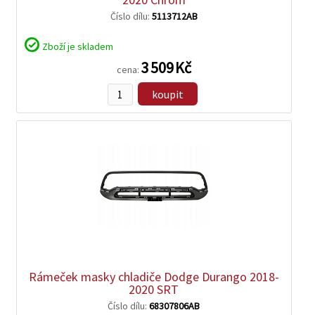
Číslo dílu:
5113712AB
Zboží je skladem
3 509 Kč
cena:
koupit
Rámeček masky chladiče Dodge Durango 2018-
2020 SRT
Číslo dílu:
68307806AB