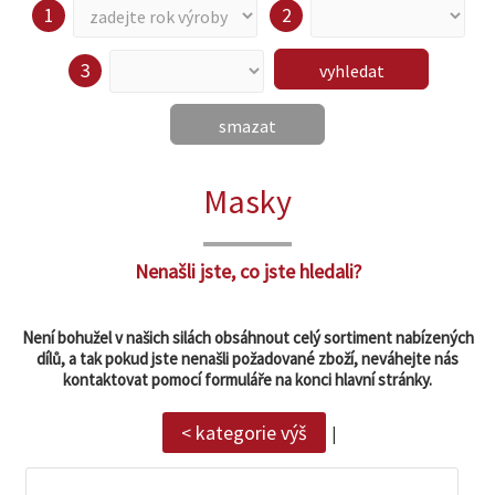
vyhledat
smazat
zobrazit
Masky
detail
Nenašli jste, co jste hledali?
Není bohužel v našich silách obsáhnout celý sortiment nabízených
dílů, a tak pokud jste nenašli požadované zboží, neváhejte nás
kontaktovat pomocí formuláře na konci hlavní stránky.
< kategorie výš
|