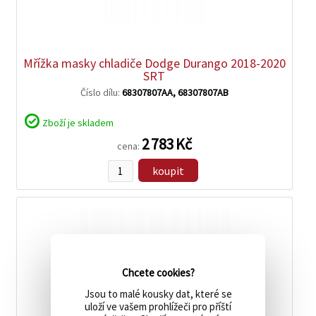
zobrazit
detail
Mřížka masky chladiče Dodge Durango 2018-2020
SRT
Číslo dílu:
68307807AA, 68307807AB
Zboží je skladem
2 783 Kč
cena:
koupit
Chcete cookies?
Jsou to malé kousky dat, které se
uloží ve vašem prohlížeči pro příští
zobrazit