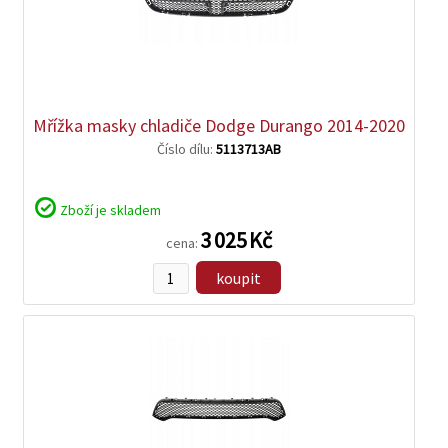
zobrazit
detail
Mřížka masky chladiče Dodge Durango 2014-2020
Číslo dílu:
5113713AB
Zboží je skladem
3 025 Kč
cena:
koupit