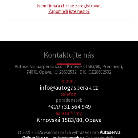
Jsem firma a chci se zaregistrovat.
Zapomněli jste heslo?
Kontaktujte nás
Autoservis Gašperák s.r.o. - Krnovská 1583/80, Předměstí,
746 01 Opava, IČ: 28632532 | DIČ: CZ28632532
e:mail:
info@autogasperak.cz
telefon:
poradenství:
+420
731 564 949
adresa firmy:
Krnovská 1583/80, Opava
© 2021 - 2026 všechna práva vyhrazena pro
Autoservis
Gašperák s.r.o. - autogasperak.cz
Česká republika