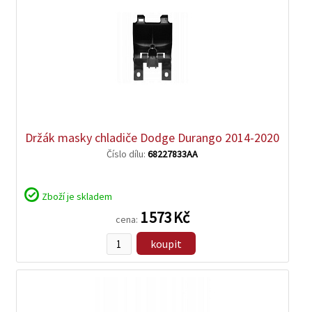
zobrazit
detail
Držák masky chladiče Dodge Durango 2014-2020
Číslo dílu:
68227833AA
Zboží je skladem
1 573 Kč
cena:
koupit