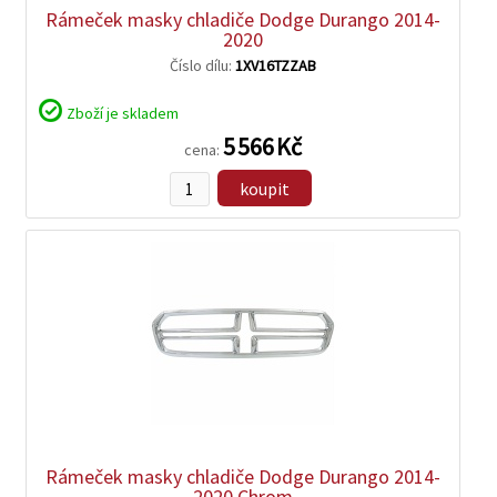
Rámeček masky chladiče Dodge Durango 2014-
2020
Číslo dílu:
1XV16TZZAB
Zboží je skladem
5 566 Kč
cena:
koupit
zobrazit
detail
Rámeček masky chladiče Dodge Durango 2014-
2020 Chrom