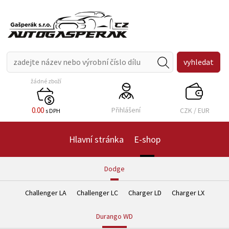
žádné zboží
0.00
Přihlášení
CZK
/
EUR
s DPH
Hlavní stránka
E-shop
Dodge
Challenger LA
Challenger LC
Charger LD
Charger LX
Durango WD