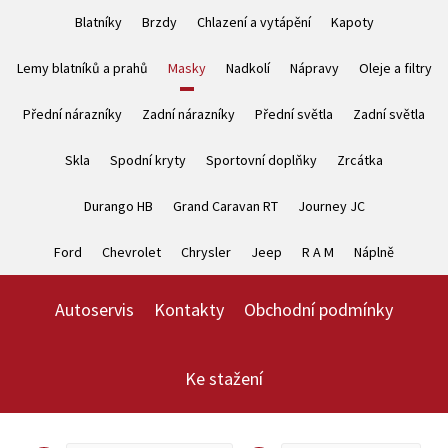
Blatníky
Brzdy
Chlazení a vytápění
Kapoty
Lemy blatníků a prahů
Masky
Nadkolí
Nápravy
Oleje a filtry
Přední nárazníky
Zadní nárazníky
Přední světla
Zadní světla
Skla
Spodní kryty
Sportovní doplňky
Zrcátka
Durango HB
Grand Caravan RT
Journey JC
Ford
Chevrolet
Chrysler
Jeep
R A M
Náplně
Autoservis
Kontakty
Obchodní podmínky
Ke stažení