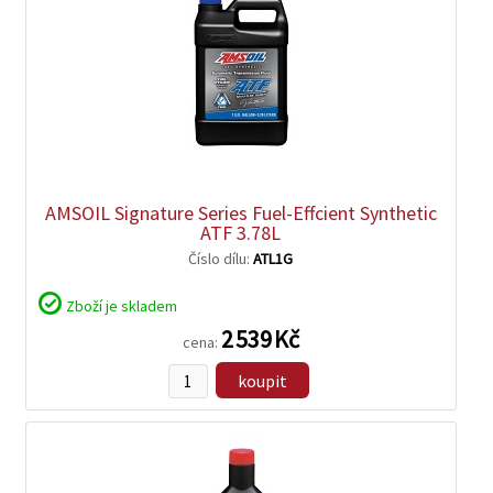
zobrazit
detail
AMSOIL Signature Series Fuel-Effcient Synthetic
ATF 3.78L
Číslo dílu:
ATL1G
Zboží je skladem
2 539 Kč
cena:
koupit