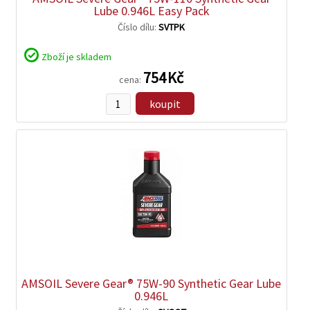
Lube 0.946L Easy Pack
Číslo dílu:
SVTPK
Zboží je skladem
754 Kč
cena:
koupit
zobrazit
detail
AMSOIL Severe Gear® 75W-90 Synthetic Gear Lube
0.946L