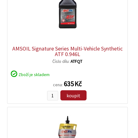
zobrazit
detail
AMSOIL Signature Series Multi-Vehicle Synthetic
ATF 0.946L
Číslo dílu:
ATFQT
Zboží je skladem
635 Kč
cena:
koupit