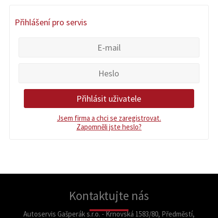
Přihlášení pro servis
Jsem firma a chci se zaregistrovat.
Zapomněli jste heslo?
Kontaktujte nás
Autoservis Gašperák s.r.o. - Krnovská 1583/80, Předměstí,