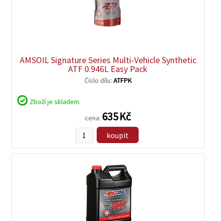
zobrazit
detail
AMSOIL Signature Series Multi-Vehicle Synthetic
ATF 0.946L Easy Pack
Číslo dílu:
ATFPK
Zboží je skladem
635 Kč
cena:
koupit