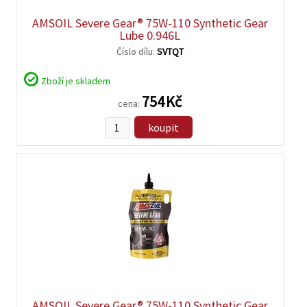
AMSOIL Severe Gear® 75W-110 Synthetic Gear
Lube 0.946L
Číslo dílu:
SVTQT
Zboží je skladem
754 Kč
cena:
koupit
zobrazit
detail
AMSOIL Severe Gear® 75W-110 Synthetic Gear