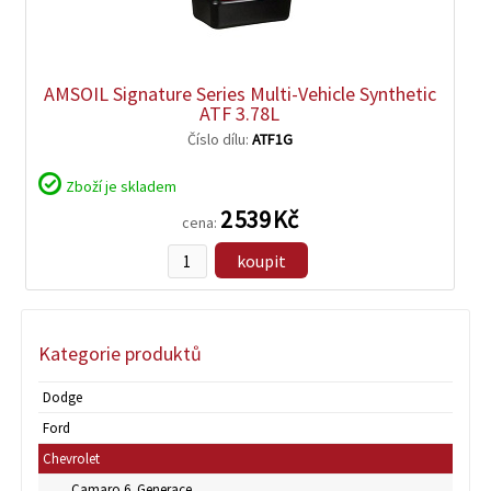
AMSOIL Signature Series Multi-Vehicle Synthetic
ATF 3.78L
Číslo dílu:
ATF1G
Zboží je skladem
2 539 Kč
cena:
koupit
Kategorie produktů
Dodge
Ford
Chevrolet
Camaro 6. Generace