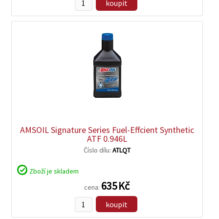
koupit
zobrazit
detail
AMSOIL Signature Series Fuel-Effcient Synthetic
ATF 0.946L
Číslo dílu:
ATLQT
Zboží je skladem
635 Kč
cena:
koupit