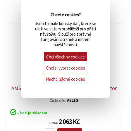
516 Kč
cena:
koupit
Chcete cookies?
Jsou to malé kousky dat, které se
uloží ve vašem prohlížeči pro příští
návštěvu. Slouží pro správné
fungování stránek a měření
návštěvnosti.
Chci všechny cookies
Chci si vybrat cookies
zobrazit
detail
Nechci žádné cookies
AMSOIL Signature Series 5W-30 Synthetic Motor
Oil 3.78L
Číslo dílu:
ASL1G
Zboží je skladem
2 063 Kč
cena: