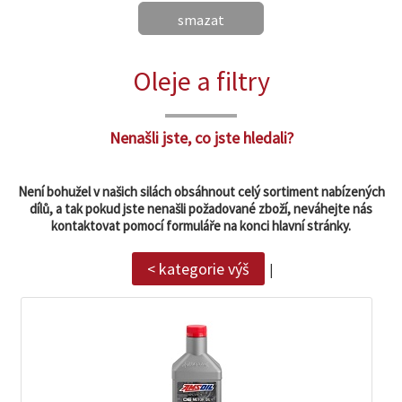
smazat
zobrazit
Oleje a filtry
detail
Nenašli jste, co jste hledali?
Není bohužel v našich silách obsáhnout celý sortiment nabízených
dílů, a tak pokud jste nenašli požadované zboží, neváhejte nás
kontaktovat pomocí formuláře na konci hlavní stránky.
< kategorie výš
|