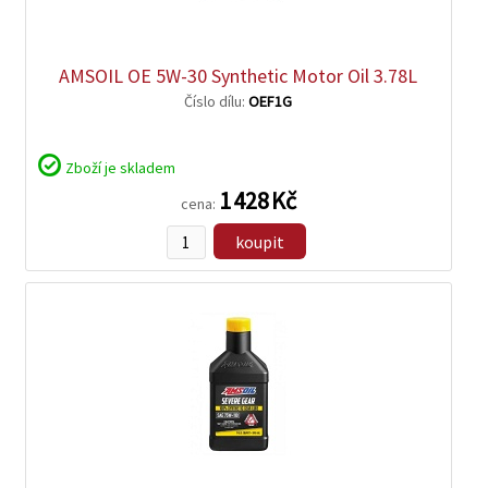
zobrazit
detail
AMSOIL OE 5W-30 Synthetic Motor Oil 3.78L
Číslo dílu:
OEF1G
Zboží je skladem
1 428 Kč
cena:
koupit
zobrazit
detail