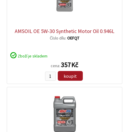
zobrazit
detail
AMSOIL OE 5W-30 Synthetic Motor Oil 0.946L
Číslo dílu:
OEFQT
Zboží je skladem
357 Kč
cena:
koupit