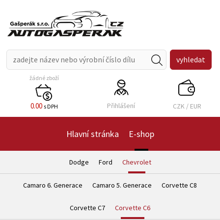
žádné zboží
0.00
Přihlášení
CZK
/
EUR
s DPH
Hlavní stránka
E-shop
Dodge
Ford
Chevrolet
Camaro 6. Generace
Camaro 5. Generace
Corvette C8
Corvette C7
Corvette C6