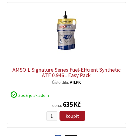
zobrazit
detail
AMSOIL Signature Series Fuel-Effcient Synthetic
ATF 0.946L Easy Pack
Číslo dílu:
ATLPK
Zboží je skladem
635 Kč
cena:
koupit