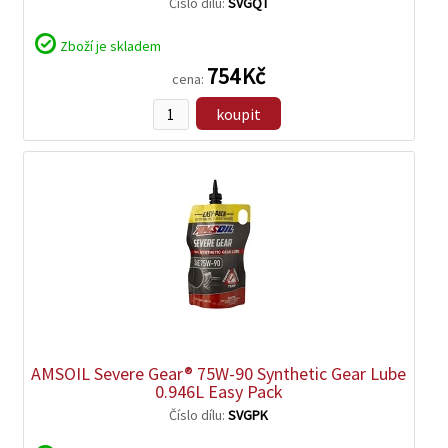
Číslo dílu:
SVGQT
Zboží je skladem
754 Kč
cena:
koupit
zobrazit
detail
AMSOIL Severe Gear® 75W-90 Synthetic Gear Lube
0.946L Easy Pack
Číslo dílu:
SVGPK