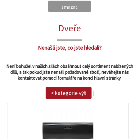
smazat
zobrazit
Dveře
detail
Nenašli jste, co jste hledali?
Není bohužel v našich silách obsáhnout celý sortiment nabízených
dílů, a tak pokud jste nenašli požadované zboží, neváhejte nás
kontaktovat pomocí formuláře na konci hlavní stránky.
< kategorie výš
|