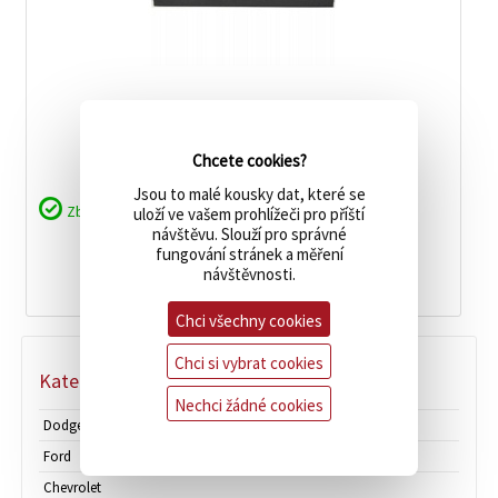
Páté dveře Dodge RAM 1500 2002-2009
Číslo dílu:
55275969AB
Chcete cookies?
Jsou to malé kousky dat, které se
Zboží je skladem
uloží ve vašem prohlížeči pro příští
návštěvu. Slouží pro správné
6 921 Kč
cena:
fungování stránek a měření
návštěvnosti.
koupit
Chci všechny cookies
Chci si vybrat cookies
Kategorie produktů
Nechci žádné cookies
Dodge
Ford
Chevrolet