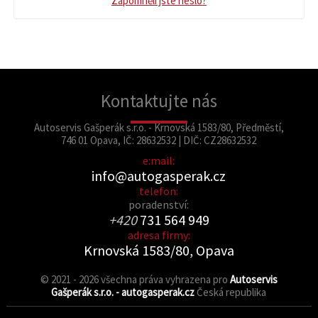
Zapomněli jste heslo?
Kontaktujte nás
Autoservis Gašperák s.r.o. - Krnovská 1583/80, Předměstí,
746 01 Opava, IČ: 28632532 | DIČ: CZ28632532
e:mail:
info@autogasperak.cz
telefon:
poradenství:
+420
731 564 949
adresa firmy:
Krnovská 1583/80, Opava
© 2021 - 2026 všechna práva vyhrazena pro
Autoservis
Gašperák s.r.o. - autogasperak.cz
Česká republika