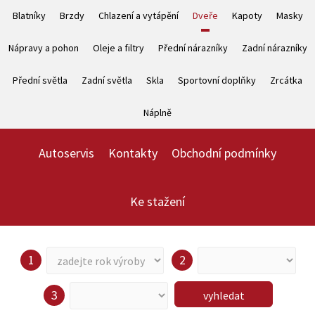
Blatníky
Brzdy
Chlazení a vytápění
Dveře
Kapoty
Masky
Nápravy a pohon
Oleje a filtry
Přední nárazníky
Zadní nárazníky
Přední světla
Zadní světla
Skla
Sportovní doplňky
Zrcátka
Náplně
Autoservis
Kontakty
Obchodní podmínky
Ke stažení
vyhledat