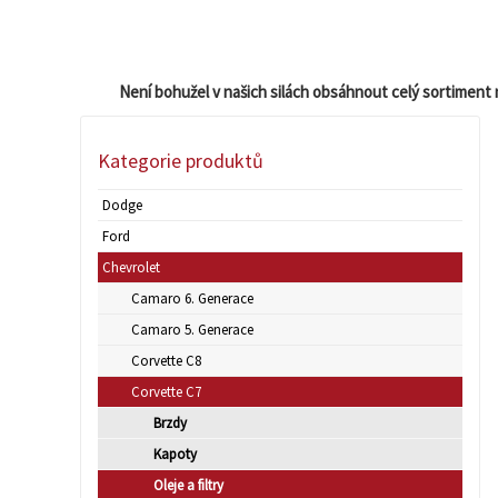
Není bohužel v našich silách obsáhnout celý sortiment 
Kategorie produktů
Dodge
Ford
Chevrolet
Camaro 6. Generace
Camaro 5. Generace
Corvette C8
Corvette C7
Brzdy
Kapoty
Oleje a filtry