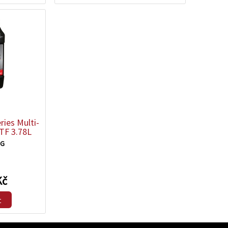
ies Multi-
ATF 3.78L
1G
Kč
t