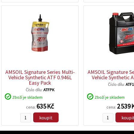
AMSOIL Signature Series Multi-
AMSOIL Signature Ser
Vehicle Synthetic ATF 0.946L
Vehicle Synthetic 
Easy Pack
Číslo dílu:
ATF
Číslo dílu:
ATFPK
Zboží je skladem
Zboží je skladem
635 Kč
2 539 
cena:
cena:
koupit
koupi