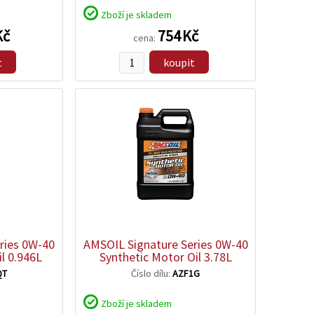
Zboží je skladem
Kč
754 Kč
cena:
t
koupit
zobrazit
detail
ries 0W-40
AMSOIL Signature Series 0W-40
l 0.946L
Synthetic Motor Oil 3.78L
QT
Číslo dílu:
AZF1G
Zboží je skladem