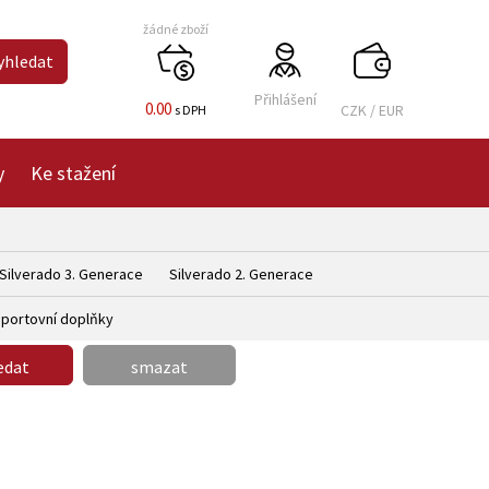
žádné zboží
Přihlášení
0.00
CZK
/
EUR
s DPH
y
Ke stažení
Silverado 3. Generace
Silverado 2. Generace
portovní doplňky
edat
smazat
zobrazit
detail