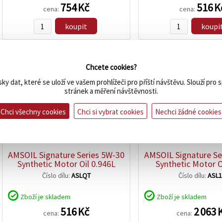
754 Kč
516 K
cena:
cena:
koupit
koupi
Chcete cookies?
ky dat, které se uloží ve vašem prohlížeči pro příští návštěvu. Slouží pro
stránek a měření návštěvnosti.
Chci všechny cookies
Chci si vybrat cookies
Nechci žádné cookies
zobrazit
zobrazit
detail
detail
AMSOIL Signature Series 5W-30
AMSOIL Signature Se
Synthetic Motor Oil 0.946L
Synthetic Motor O
Číslo dílu:
ASLQT
Číslo dílu:
ASL
Zboží je skladem
Zboží je skladem
516 Kč
2 063 
cena:
cena: