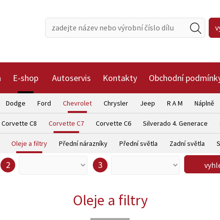
a
E-shop
Autoservis
Kontakty
Obchodní podmínk
Dodge
Ford
Chevrolet
Chrysler
Jeep
R A M
Náplně
Corvette C8
Corvette C7
Corvette C6
Silverado 4. Generace
Oleje a filtry
Přední nárazníky
Přední světla
Zadní světla
S
vyhl
zobrazit
zobrazit
detail
detail
Oleje a filtry