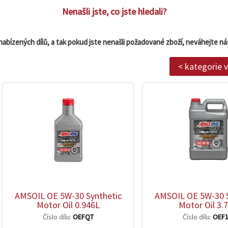
Nenašli jste, co jste hledali?
nabízených dílů, a tak pokud jste nenašli požadované zboží, neváhejte ná
< kategorie 
zobrazit
zobrazit
detail
detail
AMSOIL OE 5W-30 Synthetic
AMSOIL OE 5W-30 S
Motor Oil 0.946L
Motor Oil 3.
Číslo dílu:
OEFQT
Číslo dílu:
OEF