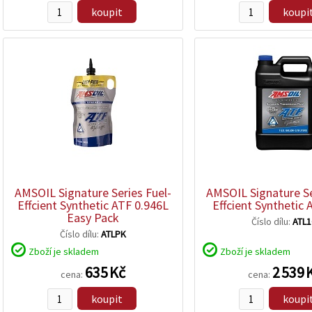
koupit
koupi
zobrazit
zobrazit
detail
detail
AMSOIL Signature Series Fuel-
AMSOIL Signature Se
Effcient Synthetic ATF 0.946L
Effcient Synthetic 
Easy Pack
Číslo dílu:
ATL
Číslo dílu:
ATLPK
Zboží je skladem
Zboží je skladem
635 Kč
2 539 
cena:
cena:
koupit
koupi