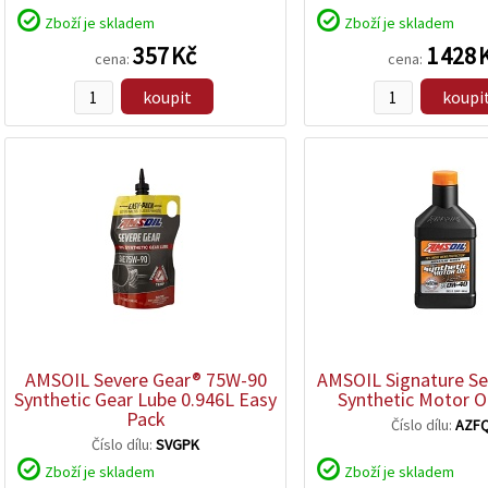
Zboží je skladem
Zboží je skladem
357 Kč
1 428 
cena:
cena:
koupit
koupi
zobrazit
zobrazit
detail
detail
AMSOIL Severe Gear® 75W-90
AMSOIL Signature Se
Synthetic Gear Lube 0.946L Easy
Synthetic Motor Oi
Pack
Číslo dílu:
AZF
Číslo dílu:
SVGPK
Zboží je skladem
Zboží je skladem