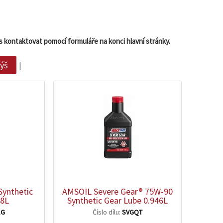
s kontaktovat pomocí formuláře na konci hlavní stránky.
výš
|
zobrazit
detail
ynthetic
AMSOIL Severe Gear® 75W-90
78L
Synthetic Gear Lube 0.946L
1G
Číslo dílu:
SVGQT