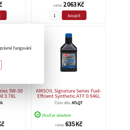
č
2 063 Kč
cena:
t
koupit
 správné fungování
zobrazit
detail
ries 5W-30
AMSOIL Signature Series Fuel-
il 3.78L
Effcient Synthetic ATF 0.946L
1G
Číslo dílu:
ATLQT
Zboží je skladem
Kč
635 Kč
cena: