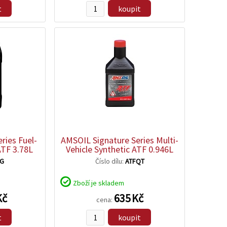
t
koupit
ries Fuel-
AMSOIL Signature Series Multi-
ATF 3.78L
Vehicle Synthetic ATF 0.946L
1G
Číslo dílu:
ATFQT
Zboží je skladem
Kč
635 Kč
cena:
t
koupit